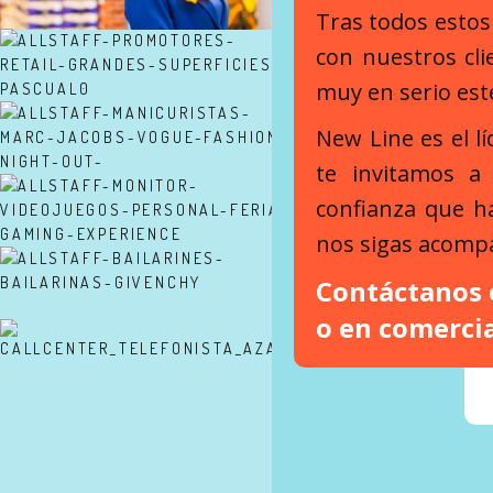
Tras todos esto
con nuestros cl
muy en serio est
New Line es el lí
te invitamos a
confianza que h
nos sigas acomp
Contáctanos
o en
comerci