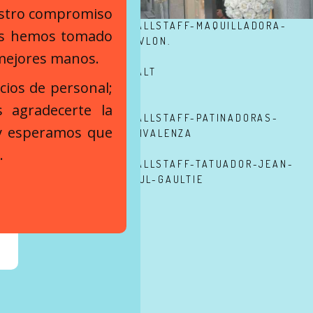
estro compromiso
nos hemos tomado
 mejores manos.
icios de personal;
 agradecerte la
 y esperamos que
.