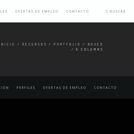
ILES
OFERTAS DE EMPLEO
CONTACTO
BUSCAR
INICIO
/
RECURSOS
/
PORTFOLIO
/
BOXED
/ 5 COLUMNS
CIÓN
PERFILES
OFERTAS DE EMPLEO
CONTACTO