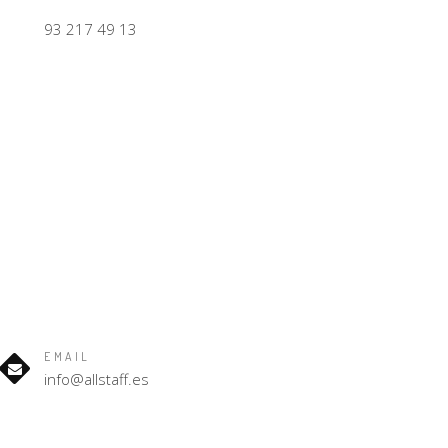
93 217 49 13
EMAIL
info@allstaff.es