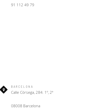
91 112 49 79
BARCELONA
Calle Còrsega, 284. 1º, 2ª
08008 Barcelona